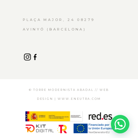
PLAÇA MAJOR, 24 08279
AVINYÓ (BARCELONA)
© TORRE MODERNISTA ABADAL // WEB
DESIGN |
WWW.ENEUTRA.COM